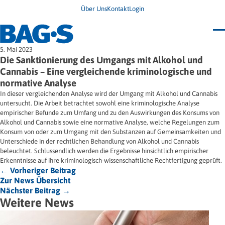
Über Uns
Kontakt
Login
Bundestagung 2026
5. Mai 2023
Wo finde ich Hilfe?
Die Sanktionierung des Umgangs mit Alkohol und
News
Cannabis – Eine vergleichende kriminologische und
Termine
normative Analyse
Veröffentlichungen
Unsere Themen
Infodienst
In dieser vergleichenden Analyse wird der Umgang mit Alkohol und Cannabis
Wegweiser
Angehörige
untersucht. Die Arbeit betrachtet sowohl eine kriminologische Analyse
Jugendbroschüre
Ersatzfreiheitsstrafe
empirischer Befunde zum Umfang und zu den Auswirkungen des Konsums von
Impulse
Freie Straffälligenhilfe
Alkohol und Cannabis sowie eine normative Analyse, welche Regelungen zum
Presse & Stellungnahmen
Gesundheit
Konsum von oder zum Umgang mit den Substanzen auf Gemeinsamkeiten und
Newsletter
Migration
Unterschiede in der rechtlichen Behandlung von Alkohol und Cannabis
Frauen
beleuchtet. Schlussendlich werden die Ergebnisse hinsichtlich empirischer
Wohnen
Erkenntnisse auf ihre kriminologisch-wissenschaftliche Rechtfertigung geprüft.
← Vorheriger Beitrag
Zur News Übersicht
Nächster Beitrag →
Weitere News