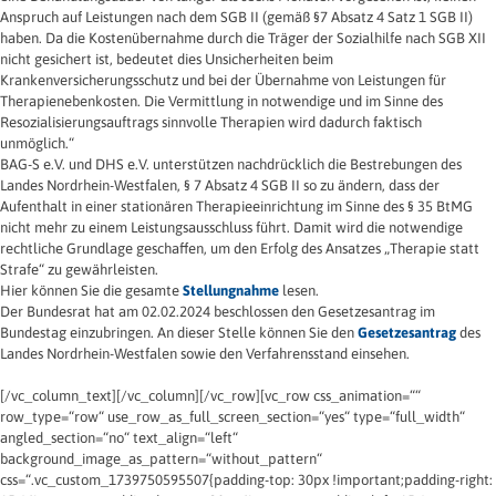
Anspruch auf Leistungen nach dem SGB II (gemäß §7 Absatz 4 Satz 1 SGB II)
haben. Da die Kostenübernahme durch die Träger der Sozialhilfe nach SGB XII
nicht gesichert ist, bedeutet dies Unsicherheiten beim
Krankenversicherungsschutz und bei der Übernahme von Leistungen für
Therapienebenkosten. Die Vermittlung in notwendige und im Sinne des
Resozialisierungsauftrags sinnvolle Therapien wird dadurch faktisch
unmöglich.“
BAG-S e.V. und DHS e.V. unterstützen nachdrücklich die Bestrebungen des
Landes Nordrhein-Westfalen, § 7 Absatz 4 SGB II so zu ändern, dass der
Aufenthalt in einer stationären Therapieeinrichtung im Sinne des § 35 BtMG
nicht mehr zu einem Leistungsausschluss führt. Damit wird die notwendige
rechtliche Grundlage geschaffen, um den Erfolg des Ansatzes „Therapie statt
Strafe“ zu gewährleisten.
Hier können Sie die gesamte
Stellungnahme
lesen.
Der Bundesrat hat am 02.02.2024 beschlossen den Gesetzesantrag im
Bundestag einzubringen. An dieser Stelle können Sie den
Gesetzesantrag
des
Landes Nordrhein-Westfalen sowie den Verfahrensstand einsehen.
[/vc_column_text][/vc_column][/vc_row][vc_row css_animation=““
row_type=“row“ use_row_as_full_screen_section=“yes“ type=“full_width“
angled_section=“no“ text_align=“left“
background_image_as_pattern=“without_pattern“
css=“.vc_custom_1739750595507{padding-top: 30px !important;padding-right: