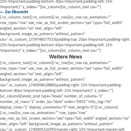
15% !important;padding-bottom: 30px !important;padding-left: 15%
!important;}“ z_index=““][vc_column][vc_column_text css=““]
<– Zur Übersicht
[/vc_column_text][/vc_column][/vc_row][vc_row css_animation=““
row_type=“row“ use_row_as_full_screen_section=“yes“ type=“full_width“
angled_section=“no“ text_align=“left“
background_image_as_pattern=“without_pattern“
css=“.vc_custom_1739748577533{padding-top: 20px !important;padding-right:
15% !important;padding-bottom: 60px !important;padding-left: 15%
!important;}“ z_index=““][vc_column][vc_column_text css=““]
Weitere News
[/vc_column_text][/vc_column][/vc_row][vc_row css_animation=““
row_type=“row“ use_row_as_full_screen_section=“yes“ type=“full_width“
angled_section=“no“ text_align=“left“
background_image_as_pattern=“without_pattern“
css=“.vc_custom_1740008618885{padding-right: 15% !important;padding-
bottom: 80px !important;padding-left: 15% !important;}“ z_index=““]
[vc_column][latest_post type=“boxes“ number_of_colums=“3″
number_of_rows=“1″ order_by=“date“ order=“DESC“ title_tag=“h5″
display_time=“1″ display_comments=“0″ text_length=“0″][/vc_column]
[/vc_row][vc_row css_animation=““ row_type=“row“
use_row_as_full_screen_section=“yes“ type=“full_width“ angled_section=“no“
text_align=“left“ background_image_as_pattern=“without_pattern“
css=“.vc_custom_1740009216995{margin-right: 15% !important;margin-left: