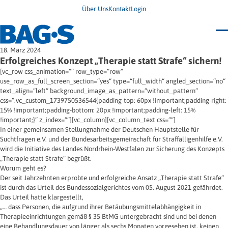
Über Uns
Kontakt
Login
Bundestagung 2026
18. März 2024
Wo finde ich Hilfe?
Erfolgreiches Konzept „Therapie statt Strafe“ sichern!
News
[vc_row css_animation=““ row_type=“row“
Termine
use_row_as_full_screen_section=“yes“ type=“full_width“ angled_section=“no“
Veröffentlichungen
text_align=“left“ background_image_as_pattern=“without_pattern“
Unsere Themen
Infodienst
css=“.vc_custom_1739750536544{padding-top: 60px !important;padding-right:
Wegweiser
Angehörige
15% !important;padding-bottom: 20px !important;padding-left: 15%
Jugendbroschüre
Ersatzfreiheitsstrafe
!important;}“ z_index=““][vc_column][vc_column_text css=““]
Impulse
Freie Straffälligenhilfe
In einer gemeinsamen Stellungnahme der Deutschen Hauptstelle für
Presse & Stellungnahmen
Gesundheit
Suchtfragen e.V. und der Bundesarbeitsgemeinschaft für Straffälligenhilfe e.V.
Newsletter
Migration
wird die Initiative des Landes Nordrhein-Westfalen zur Sicherung des Konzepts
Frauen
Wohnen
„Therapie statt Strafe“ begrüßt.
Worum geht es?
Der seit Jahrzehnten erprobte und erfolgreiche Ansatz „Therapie statt Strafe“
ist durch das Urteil des Bundessozialgerichtes vom 05. August 2021 gefährdet.
Das Urteil hatte klargestellt,
„… dass Personen, die aufgrund ihrer Betäubungsmittelabhängigkeit in
Therapieeinrichtungen gemäß § 35 BtMG untergebracht sind und bei denen
eine Behandlungsdauer von länger als sechs Monaten vorgesehen ist, keinen