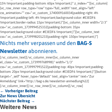
15% !important;padding-bottom: 60px !important;}“ z_index=““][vc_column]
[vc_row_inner row_type=“row“ type=“full_width“ text_align=“left“
css_animation=““ css=“.vc_custom_1740009160034{padding-right: 4%
!important;padding-left: 4% !important;background-color: #E3EDF6
!important;border-radius: 15px !important;}“][vc_column_inner width=“2/3″
css=“.vc_custom_1739994525332{padding-bottom: 35px
!important;background-color: #E3EDF6 !important;}“][vc_column_text
css=“.vc_custom_1739998201233{padding-right: 150px !important;}“]
Nichts mehr verpassen und den
BAG-S
Newsletter
abonnieren.
[/vc_column_text][/vc_column_inner][vc_column_inner
el_class="vc_custom_1739997689981" width="1/3"
css=".vc_custom_1739997991522{padding-top: 40px !important;padding-
bottom: 20px !important;background-color: #E3EDF6 !important;}"][button
target="_self" hover_type="default" text_align="center" text="Zur
Anmeldung" link="http://bag-s.de/newsletter-anmedlung%22]
[/vc_column_inner][/vc_row_inner][/vc_column][/vc_row]
← Vorheriger Beitrag
Zur News Übersicht
Nächster Beitrag →
Weitere News