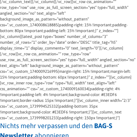
[/vc_column_text][/vc_column][/vc_row][vc_row css_animation=““
row_type=“row“ use_row_as_full_screen_section=“yes“ type=“full_width“
angled_section=“no“ text_align=“left“
background_image_as_pattern=“without_pattern“
css=“.vc_custom_1740008618885{padding-right: 15% !important;padding-
bottom: 80px !important;padding-left: 15% !important;}“ z_index=““]
[vc_column][latest_post type=“boxes“ number_of_colums=“3″
number_of_rows=“1″ order_by=“date“ order=“DESC“ title_tag=“h5″
display_time=“1″ display_comments=“0″ text_length=“0″][/vc_column]
[/vc_row][vc_row css_animation=““ row_type=“row“
use_row_as_full_screen_section=“yes“ type=“full_width“ angled_section=“no“
text_align=“left“ background_image_as_pattern=“without_pattern“
css=“.vc_custom_1740009216995{margin-right: 15% !important;margin-left:
15% !important;padding-bottom: 60px !important;}“ z_index=““][vc_column]
[vc_row_inner row_type=“row“ type=“full_width“ text_align=“left“
css_animation=““ css=“.vc_custom_1740009160034{padding-right: 4%
!important;padding-left: 4% !important;background-color: #E3EDF6
!important;border-radius: 15px !important;}“][vc_column_inner width=“2/3″
css=“.vc_custom_1739994525332{padding-bottom: 35px
!important;background-color: #E3EDF6 !important;}“][vc_column_text
css=“.vc_custom_1739998201233{padding-right: 150px !important;}“]
Nichts mehr verpassen und den
BAG-S
Newsletter
abonnieren.