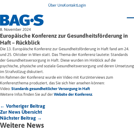
Über Uns
Kontakt
Login
Bundestagung 2026
8. November 2024
Wo finde ich Hilfe?
Europäische Konferenz zur Gesundheitsförderung in
News
Haft – Rückblick
Termine
Die 13. Europäische Konferenz zur Gesundheitsförderung in Haft fand am 24.
Veröffentlichungen
und 25. Oktober in Wien statt. Das Thema der Konferenz lautete: Standards
Unsere Themen
Infodienst
der Gesundheitsversorgung in Haft. Diese wurden im Hinblick auf die
Wegweiser
Angehörige
psychische, physische und soziale Gesundheitsversorgung und deren Umsetzung
Jugendbroschüre
Ersatzfreiheitsstrafe
Impulse
Freie Straffälligenhilfe
im Strafvollzug diskutiert.
Presse & Stellungnahmen
Gesundheit
Im Rahmen der Konferenz wurde ein Video mit Kurzinterviews zum
Newsletter
Migration
Konferenzthema produziert, das Sie sich hier ansehen können:
Frauen
Video:
Standards gesundheitlicher Versorgung in Haft
Wohnen
Weitere Infos finden Sie auf der
Website der Konferenz
.
← Vorheriger Beitrag
Zur News Übersicht
Nächster Beitrag →
Weitere News