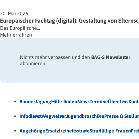
20. Mai 2026
Europäischer Fachtag (digital): Gestaltung von Elternsc
Das Europäische…
Mehr erfahren
Nichts mehr verpassen und den
BAG-S Newsletter
abonnieren.
Jetzt Newsletter abonnieren
Bundestagung
Hilfe finden
News
Termine
Über Uns
Kont
Veröffentlichungen
Infodienst
Wegweiser
Jugendbroschüre
Presse & Stell
Unsere Themen
Angehörige
Ersatzfreiheitsstrafe
Straffällige Frauen
Fre
© 2026 Bundesarbeitsgemeinschaft für Straffälligenhilfe