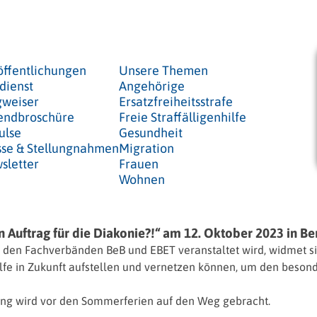
öffentlichungen
Unsere Themen
dienst
Angehörige
weiser
Ersatzfreiheitsstrafe
endbroschüre
Freie Straffälligenhilfe
ulse
Gesundheit
sse & Stellungnahmen
Migration
sletter
Frauen
Wohnen
n Auftrag für die Diakonie?!“ am 12. Oktober 2023 in Be
den Fachverbänden BeB und EBET veranstaltet wird, widmet si
hilfe in Zukunft aufstellen und vernetzen können, um den bes
dung wird vor den Sommerferien auf den Weg gebracht.