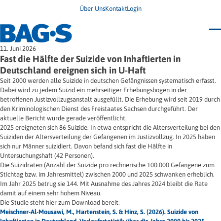
Über Uns
Kontakt
Login
Bundestagung 2026
11. Juni 2026
Wo finde ich Hilfe?
Fast die Hälfte der Suizide von Inhaftierten in
News
Deutschland ereignen sich in U-Haft
Termine
Seit 2000 werden alle Suizide in deutschen Gefängnissen systematisch erfasst.
Veröffentlichungen
Dabei wird zu jedem Suizid ein mehrseitiger Erhebungsbogen in der
Unsere Themen
Infodienst
betroffenen Justizvollzugsanstalt ausgefüllt. Die Erhebung wird seit 2019 durch
Wegweiser
Angehörige
den Kriminologischen Dienst des Freistaates Sachsen durchgeführt. Der
Jugendbroschüre
Ersatzfreiheitsstrafe
Impulse
Freie Straffälligenhilfe
aktuelle Bericht wurde gerade veröffentlicht.
Presse & Stellungnahmen
Gesundheit
2025 ereigneten sich 86 Suizide. In etwa entspricht die Altersverteilung bei den
Newsletter
Migration
Suiziden der Altersverteilung der Gefangenen im Justizvollzug. In 2025 haben
Frauen
sich nur Männer suizidiert. Davon befand sich fast die Hälfte in
Wohnen
Untersuchungshaft (42 Personen).
Die Suizidraten (Anzahl der Suizide pro rechnerische 100.000 Gefangene zum
Stichtag bzw. im Jahresmittel) zwischen 2000 und 2025 schwanken erheblich.
Im Jahr 2025 betrug sie 144. Mit Ausnahme des Jahres 2024 bleibt die Rate
damit auf einem sehr hohem Niveau.
Die Studie steht hier zum Download bereit:
Meischner-Al-Mousawi, M., Hartenstein, S. & Hinz, S. (2026). Suizide von