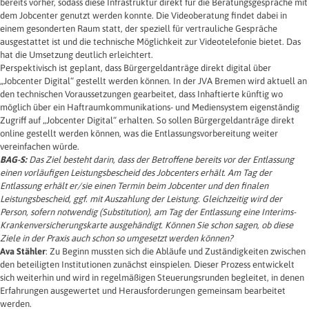
bereits vorher, sodass diese Infrastruktur direkt für die Beratungsgespräche mit
dem Jobcenter genutzt werden konnte. Die Videoberatung findet dabei in
einem gesonderten Raum statt, der speziell für vertrauliche Gespräche
ausgestattet ist und die technische Möglichkeit zur Videotelefonie bietet. Das
hat die Umsetzung deutlich erleichtert.
Perspektivisch ist geplant, dass Bürgergeldanträge direkt digital über
„Jobcenter Digital“ gestellt werden können. In der JVA Bremen wird aktuell an
den technischen Voraussetzungen gearbeitet, dass Inhaftierte künftig wo
möglich über ein Haftraumkommunikations- und Mediensystem eigenständig
Zugriff auf „Jobcenter Digital“ erhalten. So sollen Bürgergeldanträge direkt
online gestellt werden können, was die Entlassungsvorbereitung weiter
vereinfachen würde.
BAG-S:
Das Ziel besteht darin, dass der Betroffene bereits vor der Entlassung
einen vorläufigen Leistungsbescheid des Jobcenters erhält. Am Tag der
Entlassung erhält er/sie einen Termin beim Jobcenter und den finalen
Leistungsbescheid, ggf. mit Auszahlung der Leistung. Gleichzeitig wird der
Person, sofern notwendig (Substitution), am Tag der Entlassung eine Interims-
Krankenversicherungskarte ausgehändigt. Können Sie schon sagen, ob diese
Ziele in der Praxis auch schon so umgesetzt werden können?
Ava Stähler
: Zu Beginn mussten sich die Abläufe und Zuständigkeiten zwischen
den beteiligten Institutionen zunächst einspielen. Dieser Prozess entwickelt
sich weiterhin und wird in regelmäßigen Steuerungsrunden begleitet, in denen
Erfahrungen ausgewertet und Herausforderungen gemeinsam bearbeitet
werden.