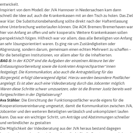
entwickelt.
Inspiriert von dem Modell der JVA Hannover in Niedersachsen kam dann
schnell die Idee auf, auch die Krankenkassen mit an den Tisch zu holen. Das Ziel
war klar: Die Substitutionsbehandlung sollte direkt nach der Haftentlassung
ohne Unterbrechung weiterlaufen können. Die AOK Bremen/Bremerhaven war
hier von Anfang an offen und sehr kooperativ. Weitere Krankenkassen sollen
perspektivisch folgen. Hilfreich war vor allem, dass alle Beteiligten von Anfang
an sehr lösungsorientiert waren. Es ging nie um Zuständigkeiten oder
Abgrenzung, sondern darum, gemeinsam einen echten Mehrwert zu schaffen –
für die beteiligten Institutionen, vor allem aber für die Inhaftierten.
BAG-S:
In der KOOP sind die Aufgaben der einzelnen Akteure bei der
Entlassungsvorbereitung sowie die konkreten Ansprechpartner*innen
festgelegt. Die Kommunikation, also auch die Antragstellung für das
Bürgergeld, erfolgt überwiegend digital. Hierzu werden besondere Postfächer
angelegt. Es ist aber auch eine Videoberatung durch das Jobcenter möglich.
Waren diese Schritte schwer umzusetzen, oder ist die Bremer Justiz bereits weit
fortgeschritten in der Digitalisierung?
Ava Stähler
: Die Einrichtung der Funktionspostfächer wurde eigens für die
Kooperationsvereinbarung umgesetzt, damit die Kommunikation zwischen JVA,
Jobcenter und den weiteren Beteiligten verlässlich und unkompliziert laufen
kann. Das war ein wichtiger Schritt, um Anträge und Abstimmungen schneller
und verbindlicher zu gestalten
Die Möglichkeit der Videoberatung aus der JVA heraus bestand dagegen