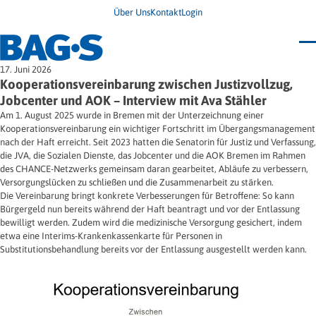
Über Uns
Kontakt
Login
Bundestagung 2026
17. Juni 2026
Wo finde ich Hilfe?
Kooperationsvereinbarung zwischen Justizvollzug,
News
Jobcenter und AOK – Interview mit Ava Stähler
Termine
Am 1. August 2025 wurde in Bremen mit der Unterzeichnung einer
Veröffentlichungen
Kooperationsvereinbarung ein wichtiger Fortschritt im Übergangsmanagement
Unsere Themen
Infodienst
nach der Haft erreicht. Seit 2023 hatten die Senatorin für Justiz und Verfassung,
Wegweiser
Angehörige
die JVA, die Sozialen Dienste, das Jobcenter und die AOK Bremen im Rahmen
Jugendbroschüre
Ersatzfreiheitsstrafe
Impulse
Freie Straffälligenhilfe
des CHANCE-Netzwerks gemeinsam daran gearbeitet, Abläufe zu verbessern,
Presse & Stellungnahmen
Gesundheit
Versorgungslücken zu schließen und die Zusammenarbeit zu stärken.
Newsletter
Migration
Die Vereinbarung bringt konkrete Verbesserungen für Betroffene: So kann
Frauen
Bürgergeld nun bereits während der Haft beantragt und vor der Entlassung
Wohnen
bewilligt werden. Zudem wird die medizinische Versorgung gesichert, indem
etwa eine Interims-Krankenkassenkarte für Personen in
Substitutionsbehandlung bereits vor der Entlassung ausgestellt werden kann.