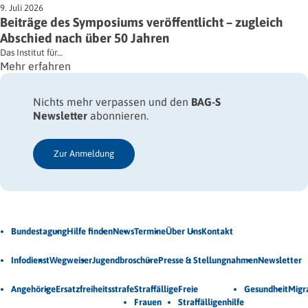
9. Juli 2026
Beiträge des Symposiums veröffentlicht – zugleich
Abschied nach über 50 Jahren
Das Institut für…
Mehr erfahren
Nichts mehr verpassen und den
BAG-S
Newsletter
abonnieren.
Zur Anmeldung
Jetzt Newsletter abonnieren
Bundestagung
Hilfe finden
News
Termine
Über Uns
Kontakt
Veröffentlichungen
Infodienst
Wegweiser
Jugendbroschüre
Presse & Stellungnahmen
Newsletter
Unsere Themen
Angehörige
Ersatzfreiheitsstrafe
Straffällige
Freie
Gesundheit
Migr
Frauen
Straffälligenhilfe