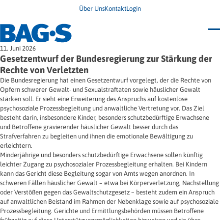
Über Uns
Kontakt
Login
Bundestagung 2026
11. Juni 2026
Wo finde ich Hilfe?
Gesetzentwurf der Bundesregierung zur Stärkung der
News
Rechte von Verletzten
Termine
Die Bundesregierung hat einen Gesetzentwurf vorgelegt, der die Rechte von
Veröffentlichungen
Opfern schwerer Gewalt- und Sexualstraftaten sowie häuslicher Gewalt
Unsere Themen
Infodienst
stärken soll. Er sieht eine Erweiterung des Anspruchs auf kostenlose
Wegweiser
Angehörige
psychosoziale Prozessbegleitung und anwaltliche Vertretung vor. Das Ziel
Jugendbroschüre
Ersatzfreiheitsstrafe
Impulse
Freie Straffälligenhilfe
besteht darin, insbesondere Kinder, besonders schutzbedürftige Erwachsene
Presse & Stellungnahmen
Gesundheit
und Betroffene gravierender häuslicher Gewalt besser durch das
Newsletter
Migration
Strafverfahren zu begleiten und ihnen die emotionale Bewältigung zu
Frauen
erleichtern.
Wohnen
Minderjährige und besonders schutzbedürftige Erwachsene sollen künftig
leichter Zugang zu psychosozialer Prozessbegleitung erhalten. Bei Kindern
kann das Gericht diese Begleitung sogar von Amts wegen anordnen. In
schweren Fällen häuslicher Gewalt – etwa bei Körperverletzung, Nachstellung
oder Verstößen gegen das Gewaltschutzgesetz – besteht zudem ein Anspruch
auf anwaltlichen Beistand im Rahmen der Nebenklage sowie auf psychosoziale
Prozessbegleitung. Gerichte und Ermittlungsbehörden müssen Betroffene