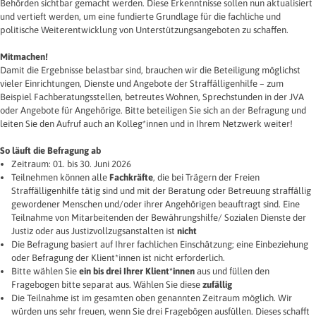
Behörden sichtbar gemacht werden. Diese Erkenntnisse sollen nun aktualisiert
und vertieft werden, um eine fundierte Grundlage für die fachliche und
politische Weiterentwicklung von Unterstützungsangeboten zu schaffen.
Mitmachen!
Damit die Ergebnisse belastbar sind, brauchen wir die Beteiligung möglichst
vieler Einrichtungen, Dienste und Angebote der Straffälligenhilfe – zum
Beispiel Fachberatungsstellen, betreutes Wohnen, Sprechstunden in der JVA
oder Angebote für Angehörige. Bitte beteiligen Sie sich an der Befragung und
leiten Sie den Aufruf auch an Kolleg*innen und in Ihrem Netzwerk weiter!
So läuft die Befragung ab
Zeitraum: 01. bis 30. Juni 2026
Teilnehmen können alle
Fachkräfte
, die bei Trägern der Freien
Straffälligenhilfe tätig sind und mit der Beratung oder Betreuung straffällig
gewordener Menschen und/oder ihrer Angehörigen beauftragt sind. Eine
Teilnahme von Mitarbeitenden der Bewährungshilfe/ Sozialen Dienste der
Justiz oder aus Justizvollzugsanstalten ist
nicht
Die Befragung basiert auf Ihrer fachlichen Einschätzung; eine Einbeziehung
oder Befragung der Klient*innen ist nicht erforderlich.
Bitte wählen Sie
ein bis
drei Ihrer Klient*innen
aus und füllen den
Fragebogen bitte separat aus. Wählen Sie diese
zufällig
Die Teilnahme ist im gesamten oben genannten Zeitraum möglich. Wir
würden uns sehr freuen, wenn Sie drei Fragebögen ausfüllen. Dieses schafft