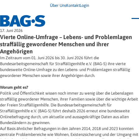
Über Uns
Kontakt
Login
Bundestagung 2026
17. Juni 2026
Wo finde ich Hilfe?
Vierte Online-Umfrage – Lebens- und Problemlagen
News
straffällig gewordener Menschen und ihrer
Termine
Angehörigen
Veröffentlichungen
Unsere Themen
Infodienst
Im Zeitraum vom 01. Juni 2026 bis 30. Juni 2026 führt die
Wegweiser
Angehörige
Bundesarbeitsgemeinschaft für Straffälligenhilfe e.V. (BAG-S) ihre vierte
Jugendbroschüre
Ersatzfreiheitsstrafe
bundesweite Online-Umfrage zu den Lebens- und Problemlagen straffällig
Impulse
Freie Straffälligenhilfe
gewordener Menschen sowie ihrer Angehörigen durch.
Presse & Stellungnahmen
Gesundheit
Newsletter
Migration
Worum geht es?
Frauen
Politik und Öffentlichkeit wissen noch immer zu wenig über die Lebenslagen
Wohnen
straffällig gewordener Menschen, ihrer Familien sowie über die wichtige Arbeit
der Freien Straffälligenhilfe. Die Bundesarbeitsgemeinschaft für
Straffälligenhilfe e.V. (BAG-S) führt deshalb 2026 erneut eine bundesweite
Onlinebefragung durch, um aktuelle und aussagekräftige Daten aus allen
Bundesländern zu gewinnen.
Auf Basis ähnlicher Befragungen in den Jahren 2014, 2018 und 2023 konnten
zentrale Problembereiche wie Wohnen, Existenzsicherung und der Umgang mit