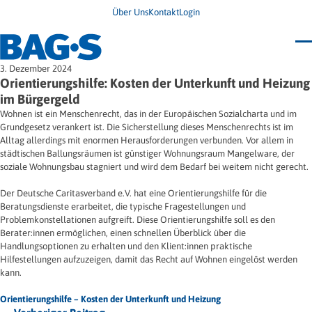
Über Uns
Kontakt
Login
Bundestagung 2026
3. Dezember 2024
Wo finde ich Hilfe?
Orientierungshilfe: Kosten der Unterkunft und Heizung
News
im Bürgergeld
Termine
Wohnen ist ein Menschenrecht, das in der Europäischen Sozialcharta und im
Veröffentlichungen
Grundgesetz verankert ist. Die Sicherstellung dieses Menschenrechts ist im
Unsere Themen
Infodienst
Alltag allerdings mit enormen Herausforderungen verbunden. Vor allem in
Wegweiser
Angehörige
städtischen Ballungsräumen ist günstiger Wohnungsraum Mangelware, der
Jugendbroschüre
Ersatzfreiheitsstrafe
Impulse
Freie Straffälligenhilfe
soziale Wohnungsbau stagniert und wird dem Bedarf bei weitem nicht gerecht.
Presse & Stellungnahmen
Gesundheit
Newsletter
Migration
Der Deutsche Caritasverband e.V. hat eine Orientierungshilfe für die
Frauen
Beratungsdienste erarbeitet, die typische Fragestellungen und
Wohnen
Problemkonstellationen aufgreift. Diese Orientierungshilfe soll es den
Berater:innen ermöglichen, einen schnellen Überblick über die
Handlungsoptionen zu erhalten und den Klient:innen praktische
Hilfestellungen aufzuzeigen, damit das Recht auf Wohnen eingelöst werden
kann.
Orientierungshilfe – Kosten der Unterkunft und Heizung