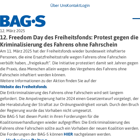
Über Uns
Kontakt
Login
Bundestagung 2026
12. März 2025
Wo finde ich Hilfe?
12. Freedom Day des Freiheitsfonds: Protest gegen die
News
Kriminalisierung des Fahrens ohne Fahrschein
Termine
Am 11. März 2025 hat der Freiheitsfonds wieder bundesweit inhaftierte
Veröffentlichungen
Personen, die eine Ersatzfreiheitsstrafe wegen Fahrens ohne Fahrschein
Unsere Themen
Infodienst
verbüßt haben, „freigekauft“. Die Initiative protestiert damit seit Jahren gegen
Wegweiser
Angehörige
die Praxis, dass Menschen allein wegen des Vergehens des Fahrens ohne
Jugendbroschüre
Ersatzfreiheitsstrafe
Impulse
Freie Straffälligenhilfe
Fahrschein inhaftiert werden können.
Presse & Stellungnahmen
Gesundheit
Weitere Informationen zu der Aktion finden Sie auf der
Newsletter
Migration
Website des Freiheitsfonds
.
Frauen
Die Entkriminalisierung des Fahrens ohne Fahrschein wird seit langem
Wohnen
gefordert. Die Ampelregierung hatte 2024 einen Gesetzentwurf vorgelegt, der
die Herabstufung der Straftat zur Ordnungswidrigkeit vorsah. Durch den Bruch
der Regierung wurde das Vorhaben nicht umgesetzt.
Die BAG-S hat diesen Punkt in ihren Forderungen für die
Koalitionsverhandlungen wieder aufgegriffen: Die Entkriminalisierung des
Fahrens ohne Fahrschein sollte auch ein Vorhaben der neuen Koalition werden.
Die Forderungen der BAG-S können
HIER
nachgelesen werden.