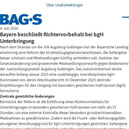
Über Uns
Kontakt
Login
Bundestagung 2026
4. Juli 2026
Wo finde ich Hilfe?
Bayern beschließt Richtervorbehalt bei bgH
News
Unterbringung
Termine
Nach dem Skandal um die JVA Augsburg-Gablingen hat der Bayerische Landtag
Veröffentlichungen
einstimmig eine Reform des Strafvollzugsgesetzes beschlossen, die Gefangene
Unsere Themen
Infodienst
besser schützen und Misshandlungen künftig verhindern soll. Auslöser der
Wegweiser
Angehörige
Gesetzesänderung sind gravierende Misshandlungsvorwürfe gegen Bedienstete
Jugendbroschüre
Ersatzfreiheitsstrafe
Impulse
Freie Straffälligenhilfe
der Justizvollzugsanstalt Augsburg-Gablingen. Das Justizministerium setzte
Presse & Stellungnahmen
Gesundheit
daraufhin Anfang Januar 2025 eine unabhängige, interdisziplinäre bgH-
Newsletter
Migration
Kommission ein, deren Abschlussbericht im Dezember 2025 zentrale
Frauen
Empfehlungen für den Umgang mit besonders gesicherten Hafträumen (bgH)
Wohnen
formulierte.
Zentrale gesetzliche Änderungen
Kernstück der Reform ist die Einführung eines Richtervorbehalts für
Unterbringungen in besonders gesicherten Hafträumen von mehr als 72
Stunden, um eine externe Kontrolle dieser besonders grundrechtssensiblen
Maßnahmen zu gewährleisten. Zudem wird die Flucht- oder Befreiungsgefahr
als eigener Anordnungsgrund für bgH-Unterbringungen gestrichen, Gefangene