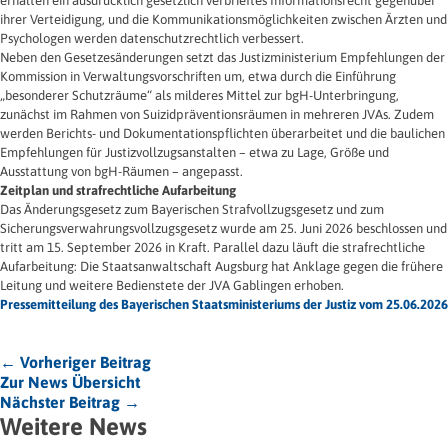
erhalten ein ausdrücklich gesetzlich verbrieftes Informationsrecht gegenüber
ihrer Verteidigung, und die Kommunikationsmöglichkeiten zwischen Ärzten und
Psychologen werden datenschutzrechtlich verbessert.
Neben den Gesetzesänderungen setzt das Justizministerium Empfehlungen der
Kommission in Verwaltungsvorschriften um, etwa durch die Einführung
„besonderer Schutzräume“ als milderes Mittel zur bgH-Unterbringung,
zunächst im Rahmen von Suizidpräventionsräumen in mehreren JVAs. Zudem
werden Berichts- und Dokumentationspflichten überarbeitet und die baulichen
Empfehlungen für Justizvollzugsanstalten – etwa zu Lage, Größe und
Ausstattung von bgH-Räumen – angepasst.
Zeitplan und strafrechtliche Aufarbeitung
Das Änderungsgesetz zum Bayerischen Strafvollzugsgesetz und zum
Sicherungsverwahrungsvollzugsgesetz wurde am 25. Juni 2026 beschlossen und
tritt am 15. September 2026 in Kraft. Parallel dazu läuft die strafrechtliche
Aufarbeitung: Die Staatsanwaltschaft Augsburg hat Anklage gegen die frühere
Leitung und weitere Bedienstete der JVA Gablingen erhoben.
Pressemitteilung des Bayerischen Staatsministeriums der Justiz vom 25.06.2026
← Vorheriger Beitrag
Zur News Übersicht
Nächster Beitrag →
Weitere News