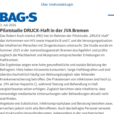
Über Uns
Kontakt
Login
Bundestagung 2026
3. Juli 2026
Wo finde ich Hilfe?
Pilotstudie DRUCK-Haft in der JVA Bremen
News
Das Robert Koch-Institut (RKI) hat im Rahmen der Pilotstudie „DRUCK-Haft“
Termine
das Vorkommen von HIV sowie Hepatitis B und C und die Versorgungssituation
Veröffentlichungen
bei inhaftierten Menschen mit Drogenkonsum untersucht. Die Studie wurde im
Unsere Themen
Infodienst
Sommer 2025 in der Justizvollzugsanstalt Bremen durchgeführt und prüfte
Wegweiser
Angehörige
zugleich die Machbarkeit und Akzeptanz entsprechender Erhebungen im
Jugendbroschüre
Ersatzfreiheitsstrafe
Haftkontext.
Impulse
Freie Straffälligenhilfe
Die Ergebnisse zeigen eine hohe gesundheitliche und soziale Belastung der
Presse & Stellungnahmen
Gesundheit
Befragten: Viele haben intravenös konsumiert, lange Haftbiografien und sind
Newsletter
Migration
überdurchschnittlich häufig von Wohnungslosigkeit oder fehlender
Frauen
Wohnen
Krankenversicherung betroffen. Die Prävalenzen von Infektionen sind hoch (u.
a. 19% aktive Hepatitis C), während Testung und Behandlung in Haft
vergleichsweise selten erfolgen. Zugleich berichten viele Inhaftierte, dass
notwendige medizinische Untersuchungen oder Behandlungen aktuell nicht
stattfinden.
Angebote wie Substitution, Infektionsprophylaxe und Beratung bestehen zwar,
erreichen jedoch nicht alle Betroffenen. Auch das befragte Personal verweist
auf strukturelle Herausforderungen, insbesondere in der psychiatrischen