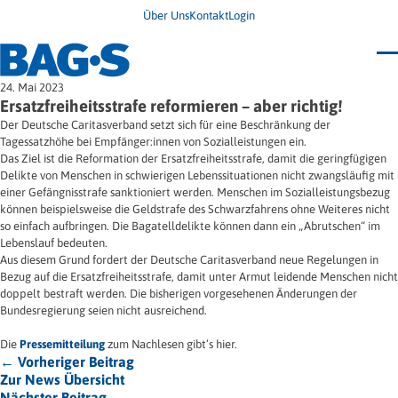
Über Uns
Kontakt
Login
Bundestagung 2026
24. Mai 2023
Wo finde ich Hilfe?
Ersatzfreiheitsstrafe reformieren – aber richtig!
News
Der Deutsche Caritasverband setzt sich für eine Beschränkung der
Termine
Tagessatzhöhe bei Empfänger:innen von Sozialleistungen ein.
Veröffentlichungen
Das Ziel ist die Reformation der Ersatzfreiheitsstrafe, damit die geringfügigen
Unsere Themen
Infodienst
Delikte von Menschen in schwierigen Lebenssituationen nicht zwangsläufig mit
Wegweiser
Angehörige
einer Gefängnisstrafe sanktioniert werden. Menschen im Sozialleistungsbezug
Jugendbroschüre
Ersatzfreiheitsstrafe
können beispielsweise die Geldstrafe des Schwarzfahrens ohne Weiteres nicht
Impulse
Freie Straffälligenhilfe
so einfach aufbringen. Die Bagatelldelikte können dann ein „Abrutschen“ im
Presse & Stellungnahmen
Gesundheit
Lebenslauf bedeuten.
Newsletter
Migration
Aus diesem Grund fordert der Deutsche Caritasverband neue Regelungen in
Frauen
Wohnen
Bezug auf die Ersatzfreiheitsstrafe, damit unter Armut leidende Menschen nicht
doppelt bestraft werden. Die bisherigen vorgesehenen Änderungen der
Bundesregierung seien nicht ausreichend.
Die
Pressemitteilung
zum Nachlesen gibt’s hier.
← Vorheriger Beitrag
Zur News Übersicht
Nächster Beitrag →