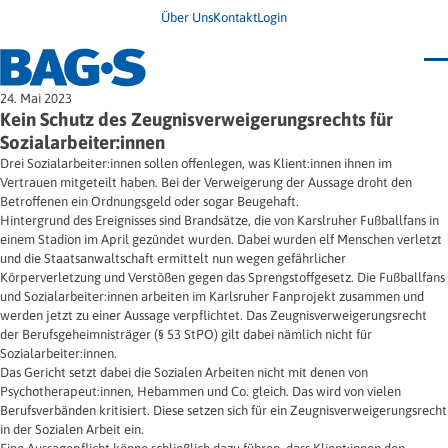
Über Uns
Kontakt
Login
Bundestagung 2026
24. Mai 2023
Wo finde ich Hilfe?
Kein Schutz des Zeugnisverweigerungsrechts für
News
Sozialarbeiter:innen
Termine
Drei Sozialarbeiter:innen sollen offenlegen, was Klient:innen ihnen im
Veröffentlichungen
Vertrauen mitgeteilt haben. Bei der Verweigerung der Aussage droht den
Unsere Themen
Infodienst
Betroffenen ein Ordnungsgeld oder sogar Beugehaft.
Wegweiser
Angehörige
Hintergrund des Ereignisses sind Brandsätze, die von Karslruher Fußballfans in
Jugendbroschüre
Ersatzfreiheitsstrafe
Impulse
Freie Straffälligenhilfe
einem Stadion im April gezündet wurden. Dabei wurden elf Menschen verletzt
Presse & Stellungnahmen
Gesundheit
und die Staatsanwaltschaft ermittelt nun wegen gefährlicher
Newsletter
Migration
Körperverletzung und Verstößen gegen das Sprengstoffgesetz. Die Fußballfans
Frauen
und Sozialarbeiter:innen arbeiten im Karlsruher Fanprojekt zusammen und
Wohnen
werden jetzt zu einer Aussage verpflichtet. Das Zeugnisverweigerungsrecht
der Berufsgeheimnisträger (§ 53 StPO) gilt dabei nämlich nicht für
Sozialarbeiter:innen.
Das Gericht setzt dabei die Sozialen Arbeiten nicht mit denen von
Psychotherapeut:innen, Hebammen und Co. gleich. Das wird von vielen
Berufsverbänden kritisiert. Diese setzen sich für ein Zeugnisverweigerungsrecht
in der Sozialen Arbeit ein.